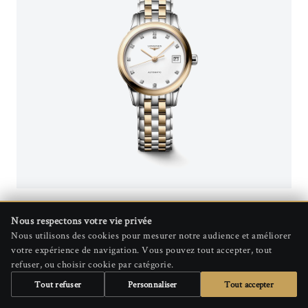
LONGINES
Nous respectons votre vie privée
Nous utilisons des cookies pour mesurer notre audience et améliorer
LONGINES FLAGSHIP 26.00 MM ACIER ET PVD ROSE
votre expérience de navigation. Vous pouvez tout accepter, tout
CADRAN BLANC...
refuser, ou choisir cookie par catégorie.
Tout refuser
Personnaliser
Tout accepter