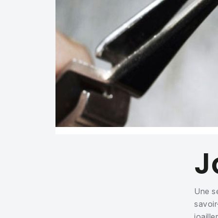
J
Une sé
savoir
joaille