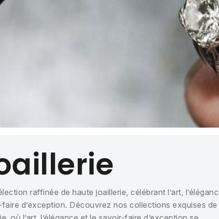
oaillerie
lection raffinée de haute joaillerie, célébrant l’art, l’éléganc
-faire d’exception. Découvrez nos collections exquises de
rie, où l’art, l’élégance et le savoir-faire d’exception se