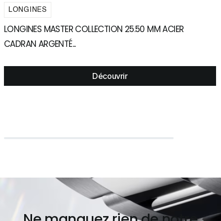
LONGINES
LONGINES MASTER COLLECTION 25.50 MM ACIER
L
CADRAN ARGENTÉ...
C
Découvrir
Ne manquez rien de notre