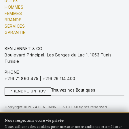
ROLEX
HOMMES
FEMMES
BRANDS
SERVICES
GARANTIE
BEN JANNET & CO
Boulevard Principal, Les Berges du Lac 1, 1053 Tunis,
Tunisie
PHONE
+216 71 860 475 | +216 26 114 400
Trouvez nos Boutiques
PRENDRE UN RDV
Copyright © 2024 BEN JANNET & CO. All rights reserved
Privacy Policy
Nous respectons votre vie privée
Terms of Use
Nous utilisons des cookies pour mesurer notre audience et améliorer
Gérer les cookies