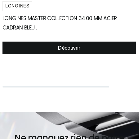
LONGINES
LONGINES MASTER COLLECTION 34.00 MM ACIER
L
CADRAN BLEU...
C
Découvrir
Ne manquez rien de notre