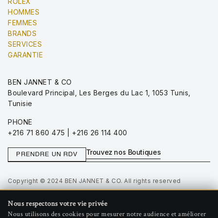
ROLEX
HOMMES
FEMMES
BRANDS
SERVICES
GARANTIE
BEN JANNET & CO
Boulevard Principal, Les Berges du Lac 1, 1053 Tunis,
Tunisie
PHONE
+216 71 860 475 | +216 26 114 400
Trouvez nos Boutiques
PRENDRE UN RDV
Copyright © 2024 BEN JANNET & CO. All rights reserved
Privacy Policy
Nous respectons votre vie privée
Terms of Use
Nous utilisons des cookies pour mesurer notre audience et améliorer
Gérer les cookies