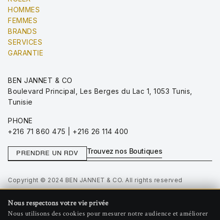
HOMMES
FEMMES
BRANDS
SERVICES
GARANTIE
BEN JANNET & CO
Boulevard Principal, Les Berges du Lac 1, 1053 Tunis,
Tunisie
PHONE
+216 71 860 475 | +216 26 114 400
Trouvez nos Boutiques
PRENDRE UN RDV
Copyright © 2024 BEN JANNET & CO. All rights reserved
Privacy Policy
Nous respectons votre vie privée
Terms of Use
Nous utilisons des cookies pour mesurer notre audience et améliorer
Gérer les cookies