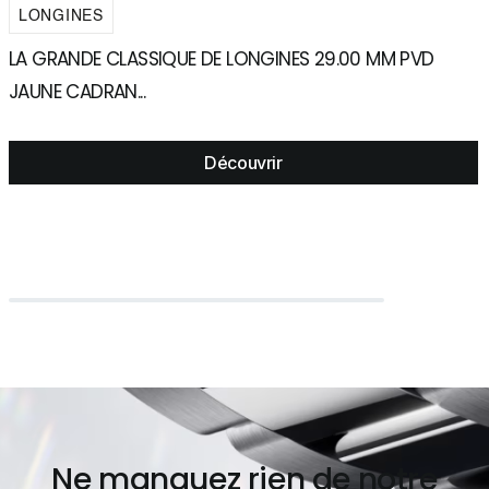
LONGINES
LA GRANDE CLASSIQUE DE LONGINES 29.00 MM PVD
L
JAUNE CADRAN...
C
Découvrir
Ne manquez rien de notre