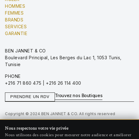
HOMMES
FEMMES
BRANDS
SERVICES
GARANTIE
BEN JANNET & CO
Boulevard Principal, Les Berges du Lac 1, 1053 Tunis,
Tunisie
PHONE
+216 71 860 475 | +216 26 114 400
Trouvez nos Boutiques
PRENDRE UN RDV
Copyright © 2024 BEN JANNET & CO. All rights reserved
Privacy Policy
Nous respectons votre vie privée
Terms of Use
Nous utilisons des cookies pour mesurer notre audience et améliorer
Gérer les cookies