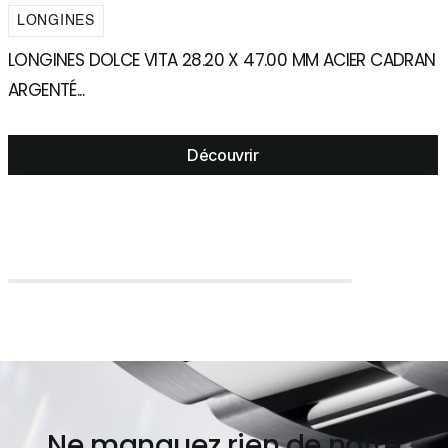
LONGINES
LONGINES DOLCE VITA 28.20 X 47.00 MM ACIER CADRAN
L
ARGENTÉ...
C
Découvrir
Ne manquez rien de notre