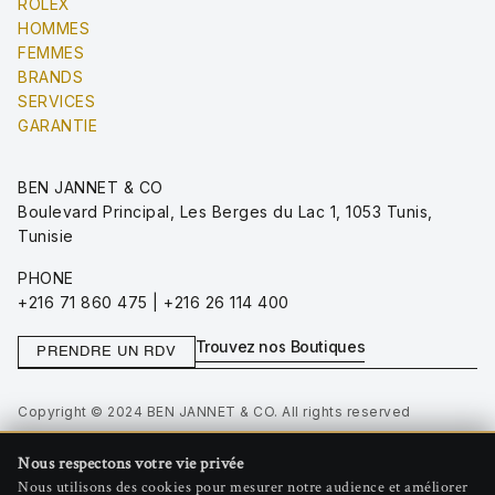
ROLEX
HOMMES
FEMMES
BRANDS
SERVICES
GARANTIE
BEN JANNET & CO
Boulevard Principal, Les Berges du Lac 1, 1053 Tunis,
Tunisie
PHONE
+216 71 860 475 | +216 26 114 400
Trouvez nos Boutiques
PRENDRE UN RDV
Copyright © 2024 BEN JANNET & CO. All rights reserved
Privacy Policy
Nous respectons votre vie privée
Terms of Use
Nous utilisons des cookies pour mesurer notre audience et améliorer
Gérer les cookies