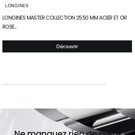
LONGINES
LONGINES MASTER COLLECTION 25.50 MM ACIER ET OR
L
ROSE...
C
Découvrir
Ne manquez rien de notre