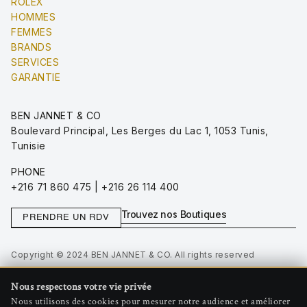
ROLEX
HOMMES
FEMMES
BRANDS
SERVICES
GARANTIE
BEN JANNET & CO
Boulevard Principal, Les Berges du Lac 1, 1053 Tunis,
Tunisie
PHONE
+216 71 860 475 | +216 26 114 400
Trouvez nos Boutiques
PRENDRE UN RDV
Copyright © 2024 BEN JANNET & CO. All rights reserved
Privacy Policy
Nous respectons votre vie privée
Terms of Use
Nous utilisons des cookies pour mesurer notre audience et améliorer
Gérer les cookies