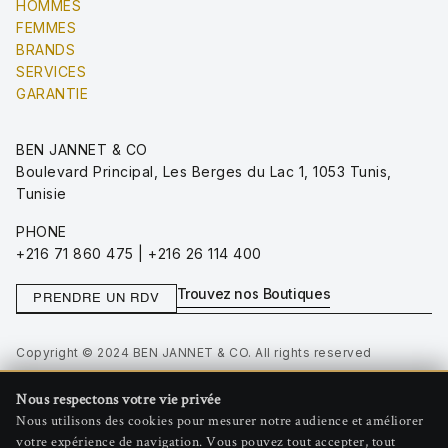
HOMMES
FEMMES
BRANDS
SERVICES
GARANTIE
BEN JANNET & CO
Boulevard Principal, Les Berges du Lac 1, 1053 Tunis,
Tunisie
PHONE
+216 71 860 475 | +216 26 114 400
Trouvez nos Boutiques
PRENDRE UN RDV
Copyright © 2024 BEN JANNET & CO. All rights reserved
Privacy Policy
Nous respectons votre vie privée
Terms of Use
Nous utilisons des cookies pour mesurer notre audience et améliorer
Gérer les cookies
votre expérience de navigation. Vous pouvez tout accepter, tout