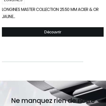
LONGINES
LONGINES MASTER COLLECTION 25.50 MM ACIER & OR
L
JAUNE...
C
Découvrir
Ne manquez rien de notre