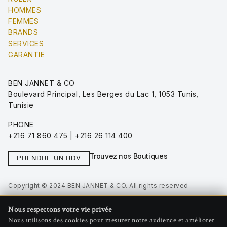
HOMMES
FEMMES
BRANDS
SERVICES
GARANTIE
BEN JANNET & CO
Boulevard Principal, Les Berges du Lac 1, 1053 Tunis,
Tunisie
PHONE
+216 71 860 475 | +216 26 114 400
Trouvez nos Boutiques
PRENDRE UN RDV
Copyright © 2024 BEN JANNET & CO. All rights reserved
Privacy Policy
Nous respectons votre vie privée
Terms of Use
Nous utilisons des cookies pour mesurer notre audience et améliorer
Gérer les cookies