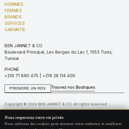
HOMMES
FEMMES
BRANDS
SERVICES
GARANTIE
BEN JANNET & CO
Boulevard Principal, Les Berges du Lac 1, 1053 Tunis,
Tunisie
PHONE
+216 71 860 475 | +216 26 114 400
Trouvez nos Boutiques
PRENDRE UN RDV
Copyright © 2024 BEN JANNET & CO. All rights reserved
Privacy Policy
Nous respectons votre vie privée
Terms of Use
Nous utilisons des cookies pour mesurer notre audience et améliorer
Gérer les cookies