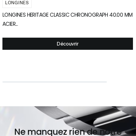
LONGINES
LONGINES HERITAGE CLASSIC CHRONOGRAPH 40.00 MM
L
ACIER...
N
Découvrir
Ne manquez rien de notre