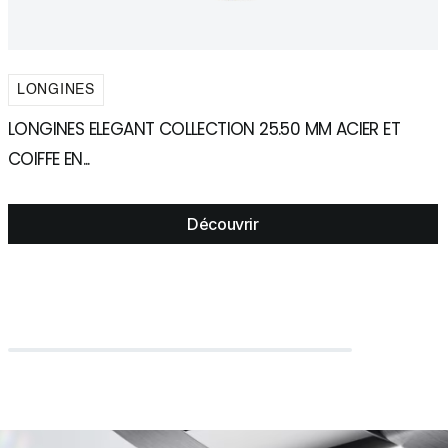
LONGINES
LONGINES ELEGANT COLLECTION 25.50 MM ACIER ET
L
COIFFE EN...
C
Découvrir