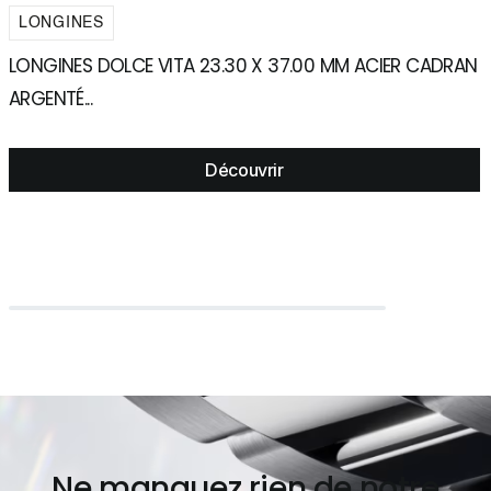
LONGINES
LONGINES DOLCE VITA 23.30 X 37.00 MM ACIER CADRAN
L
ARGENTÉ...
A
Découvrir
Ne manquez rien de notre