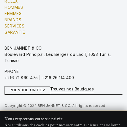
ROLEX
HOMMES
FEMMES
BRANDS
SERVICES
GARANTIE
BEN JANNET & CO
Boulevard Principal, Les Berges du Lac 1, 1053 Tunis,
Tunisie
PHONE
+216 71 860 475 | +216 26 114 400
Trouvez nos Boutiques
PRENDRE UN RDV
Copyright © 2024 BEN JANNET & CO. All rights reserved
Privacy Policy
Nous respectons votre vie privée
Terms of Use
Nous utilisons des cookies pour mesurer notre audience et améliorer
Gérer les cookies