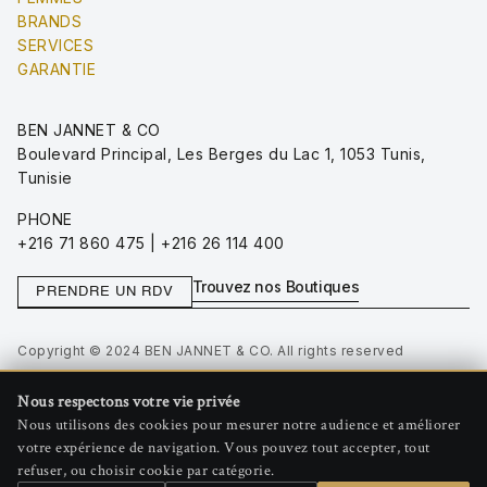
BRANDS
SERVICES
GARANTIE
BEN JANNET & CO
Boulevard Principal, Les Berges du Lac 1, 1053 Tunis,
Tunisie
PHONE
+216 71 860 475 | +216 26 114 400
Trouvez nos Boutiques
PRENDRE UN RDV
Copyright © 2024 BEN JANNET & CO. All rights reserved
Privacy Policy
Nous respectons votre vie privée
Terms of Use
Nous utilisons des cookies pour mesurer notre audience et améliorer
Gérer les cookies
votre expérience de navigation. Vous pouvez tout accepter, tout
refuser, ou choisir cookie par catégorie.