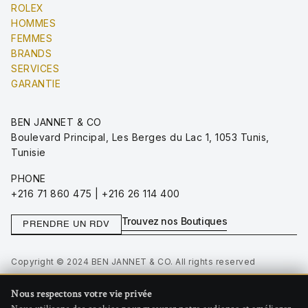
ROLEX
HOMMES
FEMMES
BRANDS
SERVICES
GARANTIE
BEN JANNET & CO
Boulevard Principal, Les Berges du Lac 1, 1053 Tunis,
Tunisie
PHONE
+216 71 860 475 | +216 26 114 400
Trouvez nos Boutiques
PRENDRE UN RDV
Copyright © 2024 BEN JANNET & CO. All rights reserved
Privacy Policy
Nous respectons votre vie privée
Terms of Use