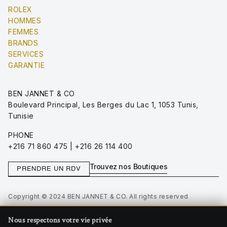
ROLEX
HOMMES
FEMMES
BRANDS
SERVICES
GARANTIE
BEN JANNET & CO
Boulevard Principal, Les Berges du Lac 1, 1053 Tunis,
Tunisie
PHONE
+216 71 860 475 | +216 26 114 400
Trouvez nos Boutiques
PRENDRE UN RDV
Copyright © 2024 BEN JANNET & CO. All rights reserved
Privacy Policy
Nous respectons votre vie privée
Terms of Use