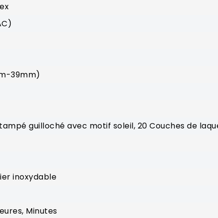
vex
AC)
mm-39mm)
tampé guilloché avec motif soleil, 20 Couches de laqu
ier inoxydable
Heures, Minutes