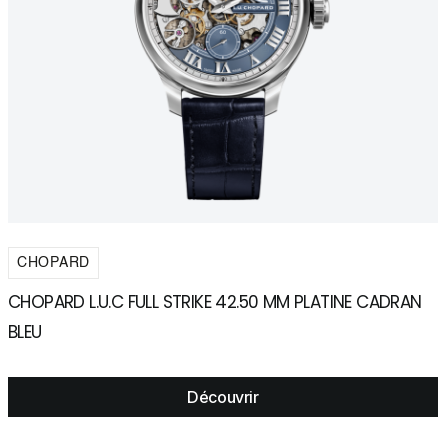
CHOPARD
CHOPARD L.U.C FULL STRIKE 42.50 MM PLATINE CADRAN
C
BLEU
C
Découvrir