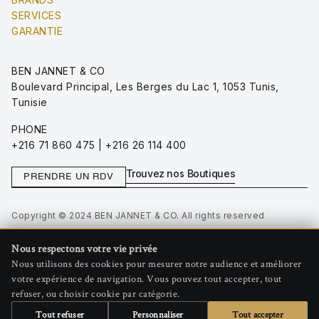
SERVICES
GARANTIE
BEN JANNET & CO
Boulevard Principal, Les Berges du Lac 1, 1053 Tunis,
Tunisie
PHONE
+216 71 860 475 | +216 26 114 400
Trouvez nos Boutiques
PRENDRE UN RDV
Copyright © 2024 BEN JANNET & CO. All rights reserved
Privacy Policy
Nous respectons votre vie privée
Terms of Use
Nous utilisons des cookies pour mesurer notre audience et améliorer
Gérer les cookies
votre expérience de navigation. Vous pouvez tout accepter, tout
refuser, ou choisir cookie par catégorie.
Tout refuser
Personnaliser
Tout accepter