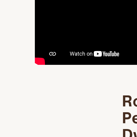
Ro
P
Dw