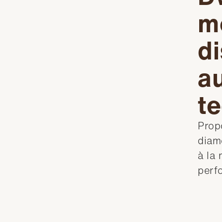
m
di
a
t
Prop
diamè
à la
perf