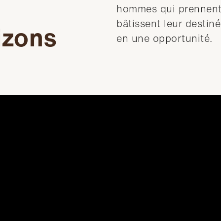
hommes qui prennent 
bâtissent leur destin
izons
en une opportunité.