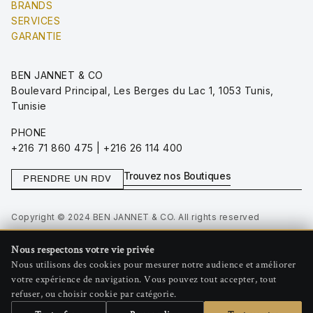
BRANDS
SERVICES
GARANTIE
BEN JANNET & CO
Boulevard Principal, Les Berges du Lac 1, 1053 Tunis,
Tunisie
PHONE
+216 71 860 475 | +216 26 114 400
Trouvez nos Boutiques
PRENDRE UN RDV
Copyright © 2024 BEN JANNET & CO. All rights reserved
Privacy Policy
Nous respectons votre vie privée
Terms of Use
Nous utilisons des cookies pour mesurer notre audience et améliorer
Gérer les cookies
votre expérience de navigation. Vous pouvez tout accepter, tout
refuser, ou choisir cookie par catégorie.