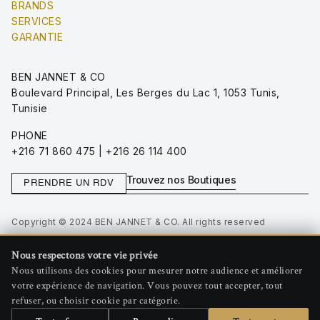
BRANDS
SERVICES
GARANTIE
BEN JANNET & CO
Boulevard Principal, Les Berges du Lac 1, 1053 Tunis,
Tunisie
PHONE
+216 71 860 475 | +216 26 114 400
Trouvez nos Boutiques
PRENDRE UN RDV
Copyright © 2024 BEN JANNET & CO. All rights reserved
Privacy Policy
Nous respectons votre vie privée
Terms of Use
Nous utilisons des cookies pour mesurer notre audience et améliorer
Gérer les cookies
votre expérience de navigation. Vous pouvez tout accepter, tout
refuser, ou choisir cookie par catégorie.